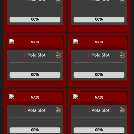
00%
00%
MAIN
MAIN
Pola Slot:
Pola Slot:
00%
00%
MAIN
MAIN
Pola Slot:
Pola Slot:
00%
00%