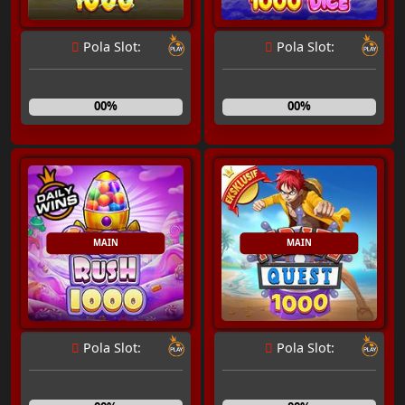
Pola Slot:
Pola Slot:
00%
00%
MAIN
MAIN
Pola Slot:
Pola Slot: