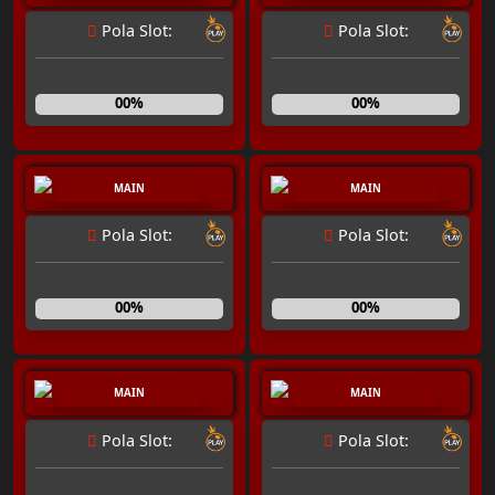
Pola Slot:
Pola Slot:
00%
00%
MAIN
MAIN
Pola Slot:
Pola Slot:
00%
00%
MAIN
MAIN
Pola Slot:
Pola Slot: