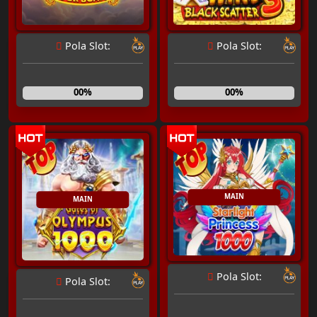
Pola Slot:
Pola Slot:
00%
00%
MAIN
MAIN
Pola Slot:
Pola Slot: