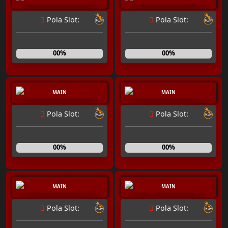
Pola Slot:
Pola Slot:
00%
00%
MAIN
MAIN
Pola Slot:
Pola Slot:
00%
00%
MAIN
MAIN
Pola Slot:
Pola Slot: