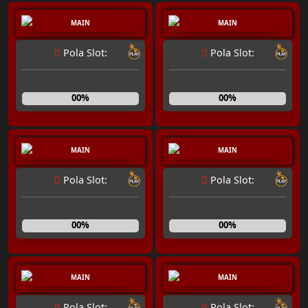
MAIN
MAIN
Pola Slot:
Pola Slot:
00%
00%
MAIN
MAIN
Pola Slot:
Pola Slot:
00%
00%
MAIN
MAIN
Pola Slot:
Pola Slot: