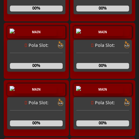
00%
00%
MAIN
MAIN
Pola Slot:
Pola Slot:
00%
00%
MAIN
MAIN
Pola Slot:
Pola Slot:
00%
00%